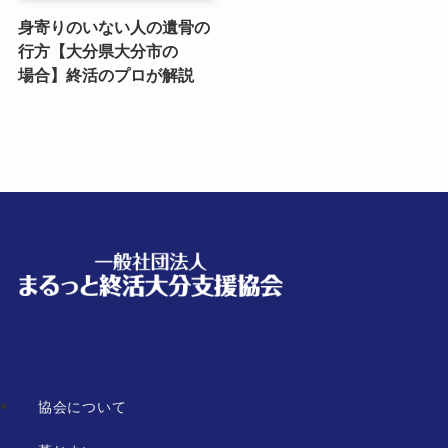
身寄りのいない​人の​遺骨の​
行方​【大分県大分市の​
場合】終活の​プロが​解説
協会について