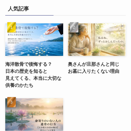
人気記事
海洋散骨で​後悔する？​
奥さんが​旦那さんと​同じ​
日本の​歴史を​知ると​
お墓に​入りたくない​理由
見えてくる、​本当に​大切な​
供養のかたち