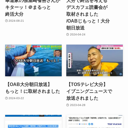
華道家の​假屋崎省吾さんが​
大分で​終活を​考える​
キターッ！​＠まるっと​
デスカフェ読書会が​
終活大分
取材されました​
/OABじもっと！​大分​
2024-08-21
朝日放送
2024-04-24
【OAB大分​朝日放送】
【TOSテレビ大分​】
もっと！に​取材されました
イブニングニュースで​
放送されました
2024-03-22
2023-04-28