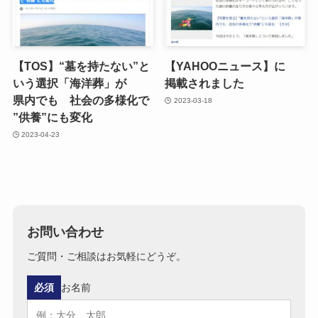
【TOS】“墓を​持たない”と​
【YAHOOニュース】に​
いう​選択​「海洋葬」が​
掲載されました
県内でも​ 社会の​多様化で​
2023-03-18
”供養”にも​変化
2023-04-23
お問い合わせ
ご質問・ご相談はお気軽にどうぞ。
必須
お名前