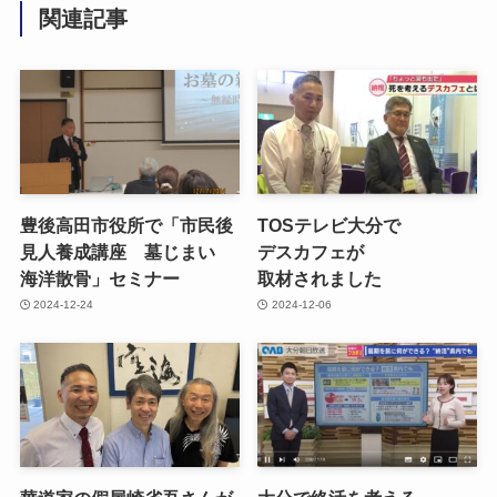
関連記事
豊後高田市役所で​「市民後​
TOSテレビ大分で​
見人養成講座 墓じまい​
デスカフェが​
海洋散骨」​セミナー
取材されました
2024-12-24
2024-12-06