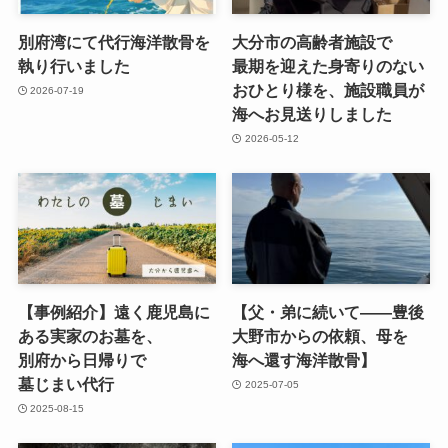
別府湾にて代行海洋散骨を​
大分市の​高齢者施設で​
執り​行いました
最期を​迎えた​身寄りの​ない​
おひとり様を、​施設職員が​
2026-07-19
海へお見送りしました
2026-05-12
【事例紹介】遠く​鹿児島に​
【父・弟に​続いて​——豊後​
ある​実家の​お墓を、​
大野市からの​依頼、​母を​
別府から​日帰りで​
海へ還す海洋散骨】
墓じまい代行
2025-07-05
2025-08-15