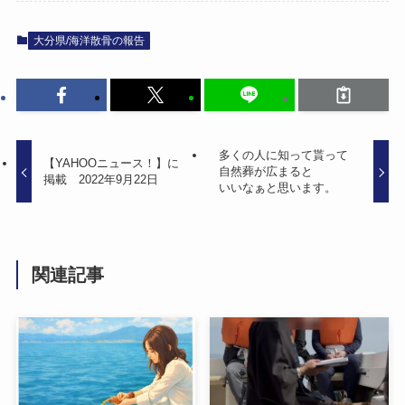
大分県/海洋散骨の報告
多くの​人に​知って​貰って​
【YAHOOニュース！​】に​
自然葬が​広まると​
掲載 2022年9月22日
いいなぁと​思います。
関連記事