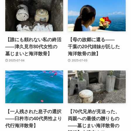
【誰にも​頼れない​私の​終活
【母の​故郷に​還る​——
——津久見市80​代女性の​
千葉の​20代姉妹が​託した​
墓じまいと​海洋散骨】
海洋散骨の​旅】
2025-07-04
2025-07-03
【一人残された​息子の​選択
【70代兄弟が​見送った、​
——臼杵市の​40​代男性より​
両親への​最後の​贈りもの​
代行海洋散骨】
——墓じまい​海洋散骨の​