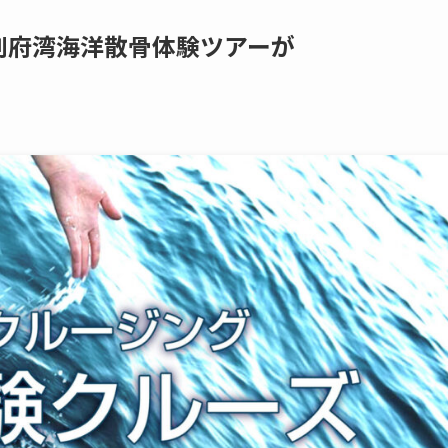
​別府湾海洋散骨体験ツアーが​