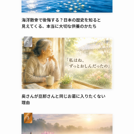
海洋散骨で​後悔する？​日本の​歴史を​知ると​
見えてくる、​本当に​大切な​供養のかたち
奥さんが​旦那さんと​同じ​お墓に​入りたくない​
理由