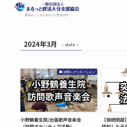
終活のことならまるっと終活大分
2024年3月
– date –
訪問レクリエーション
小野鶴養生院/出張歌声音楽会​
【相続問題】
（訪問ボランティア活動）
認知した​子