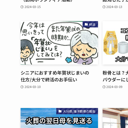
2024-03-15
2024-03-13
終活
シニアに​おすすめ年賀状じまいの​
粉骨とは？​大
仕方​/大分で​終活の​お手伝い
パウダーにし
2024-03-10
2024-03-09
大分県/海洋散骨の報告