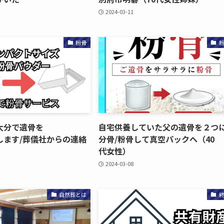
2024-03-11
粉骨
分で​遺骨を​
自宅供養していた​父の​遺骨を​２つに
ます/葬儀社からの​連絡
分骨/粉骨して​真​空パックへ​（40​
代女性）
2024-03-08
自然葬とは