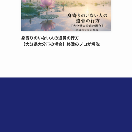
身寄りのいない​人の​遺骨の​行方​
【大分県大分市の​場合】終活の​プロが​解説