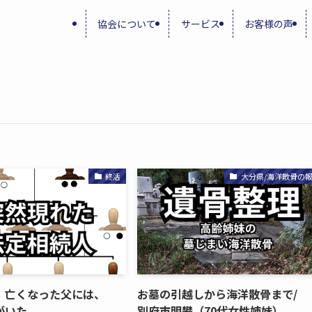
協会について
サービス
お客様の声
終活
大分県/海洋散骨の
​亡くなった​父には、​
お墓の​引越しから​海洋散骨まで​/
が​いた
別府市明礬​（70​代女性姉妹）