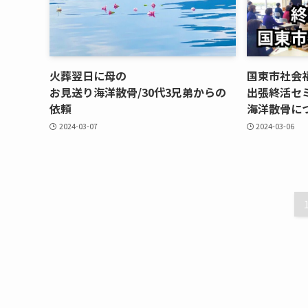
火葬翌日に​母の​
国東市社会
お見送り海洋散骨/30代3兄弟からの​
出張終活セミ
依頼
海洋散骨に​
2024-03-07
2024-03-06