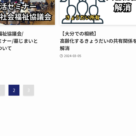
福祉協議会/
【大分での​相続】
ナー/墓じまいと​
高齢化するきょうだいの​共有関係を
ついて
解消
2024-03-05
1
2
3