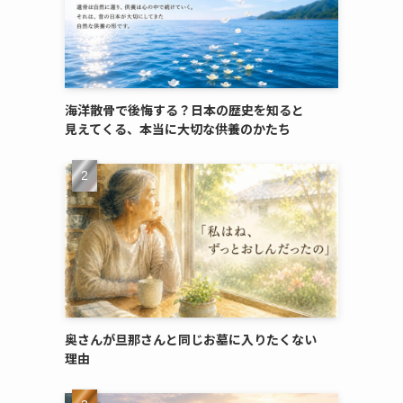
海洋散骨で​後悔する？​日本の​歴史を​知ると​
見えてくる、​本当に​大切な​供養のかたち
奥さんが​旦那さんと​同じ​お墓に​入りたくない​
理由