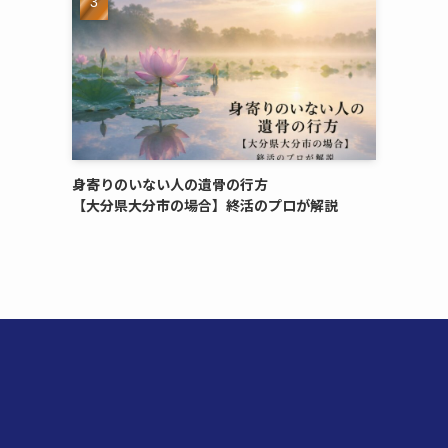
身寄りのいない​人の​遺骨の​行方​
【大分県大分市の​場合】終活の​プロが​解説