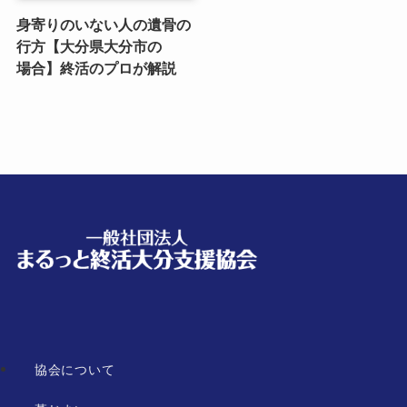
身寄りのいない​人の​遺骨の​
行方​【大分県大分市の​
場合】終活の​プロが​解説
協会について