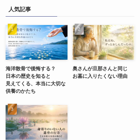
人気記事
海洋散骨で​後悔する？​
奥さんが​旦那さんと​同じ​
日本の​歴史を​知ると​
お墓に​入りたくない​理由
見えてくる、​本当に​大切な​
供養のかたち