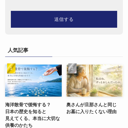
人気記事
海洋散骨で​後悔する？​
奥さんが​旦那さんと​同じ​
日本の​歴史を​知ると​
お墓に​入りたくない​理由
見えてくる、​本当に​大切な​
供養のかたち