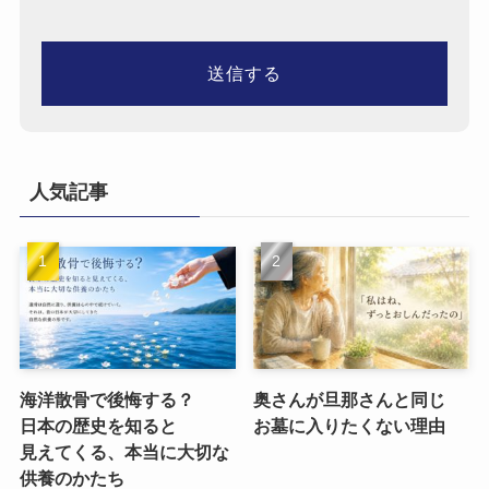
人気記事
海洋散骨で​後悔する？​
奥さんが​旦那さんと​同じ​
日本の​歴史を​知ると​
お墓に​入りたくない​理由
見えてくる、​本当に​大切な​
供養のかたち