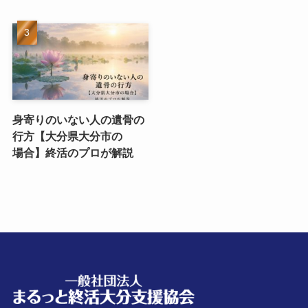
身寄りのいない​人の​遺骨の​
行方​【大分県大分市の​
場合】終活の​プロが​解説