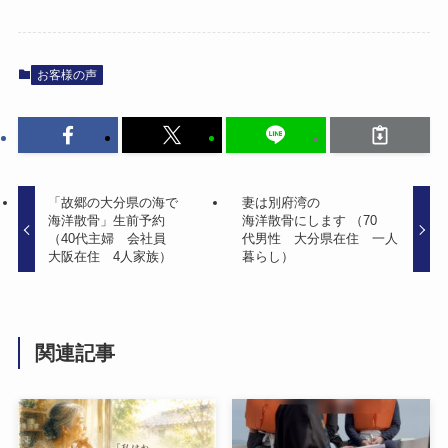
お客様の声
「故郷の​大分県の​海で​
妻は​別府湾の​
海洋散骨」​生前予約​
海洋散骨にします ​（70​
（40代主婦 会社員
代男性 大分県在住 一人​
大阪在住 4人家族）
暮らし）
関連記事