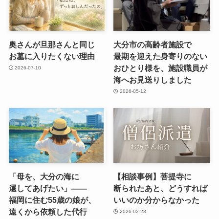
奥さんが​旦那さんと​同じ​
大分市の​高齢者施設で​
お墓に​入りたくない​理由
最期を​迎えた​身寄りの​ない​
おひとり様を、​施設職員が​
2026-07-10
海へお見送りしました
2026-05-12
「母を、​大分の​海に​
【相談事例】菩提寺に​
還してあげたい」​——
断られた​あと、​どう​すれば​
福岡に​住む55歳の​娘が、​
いいのか分からなかった
遠くから​依頼した​代行
2026-02-28