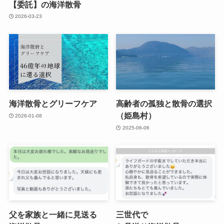
【委託】の​海洋散骨
2026-03-23
海洋散骨と​グリーフケア
高齢者の​孤独と​散骨の​選択​
（姫島村）
2026-01-08
2025-06-06
父を​家族と​一緒に​見送る​
三世代で​