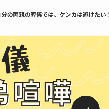
分の​両親の​葬儀では、​ケンカは​避けたい