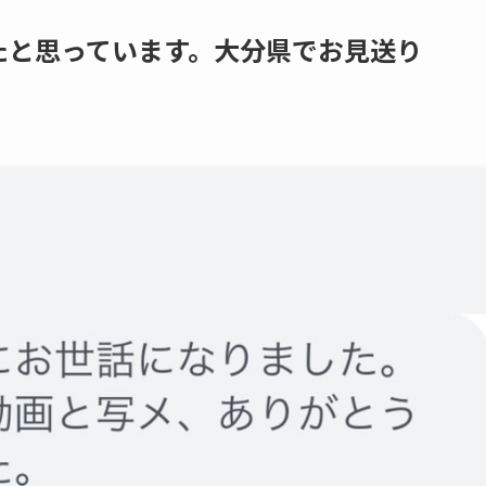
と​思っています。​大分県で​お見送り​