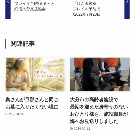
フレイル予防/まるっと​
「けん玉教室」
終活大分支援協会
フレイル予防で​
/2022年7月23日
関連記事
奥さんが​旦那さんと​同じ​
大分市の​高齢者施設で​
お墓に​入りたくない​理由
最期を​迎えた​身寄りの​ない​
おひとり様を、​施設職員が​
2026-07-10
海へお見送りしました
2026-05-12