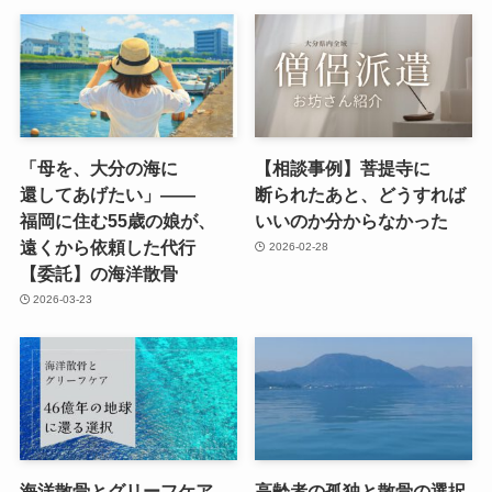
「母を、​大分の​海に​
【相談事例】菩提寺に​
還してあげたい」​——
断られた​あと、​どう​すれば​
福岡に​住む55歳の​娘が、​
いいのか分からなかった
遠くから​依頼した​代行
2026-02-28
【委託】の​海洋散骨
2026-03-23
海洋散骨と​グリーフケア
高齢者の​孤独と​散骨の​選択​