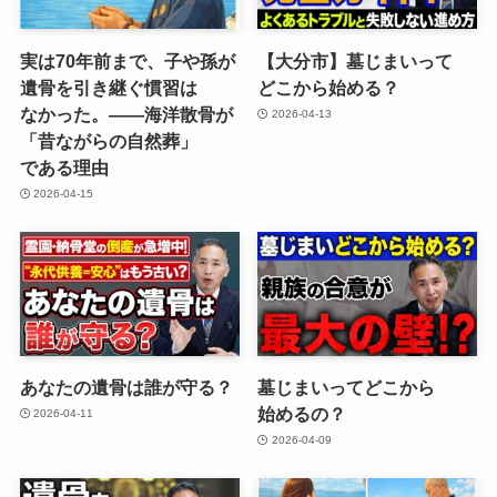
実は​70年前まで、​子や​孫が​
【大分市】墓じまいって​
遺骨を​引き継ぐ​慣習は​
どこから​始める？
なかった。​——海洋散骨が​
2026-04-13
「昔ながらの​自然葬」
である​理由
2026-04-15
あなたの​遺骨は​誰が​守る？
墓じまいって​どこから​
始めるの？
2026-04-11
2026-04-09