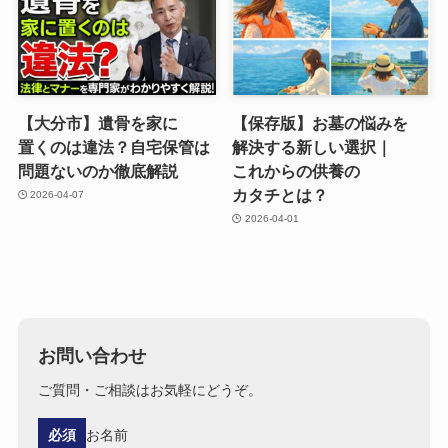
【大分市】遺骨を​家に​
【保存版】お墓の​悩みを​
置くのは​違法？​自宅保管は​
解決する​新しい​選択｜
問題ないのか徹底解説
これからの​供養の​
カタチとは？
2026-04-07
2026-04-01
お問い合わせ
ご質問・ご相談はお気軽にどうぞ。
必須
お名前