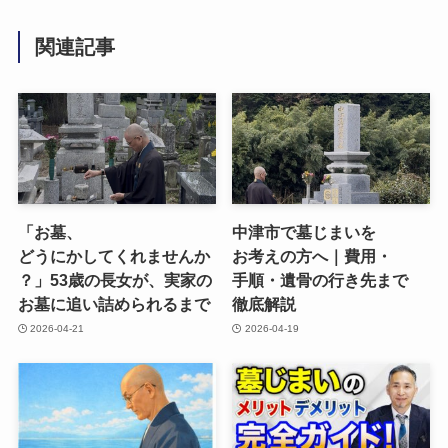
関連記事
「お墓、​
中津市で​墓じまいを​
どうにかしてくれませんか
お考えの​方​へ​｜費用・
？」​53歳の​長女が、​実家の​
手順・遺骨の​行き先まで​
お墓に​追い​詰められるまで
徹底解説
2026-04-21
2026-04-19