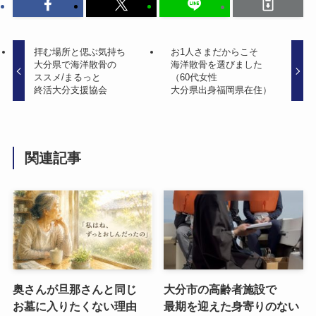
拝む場所と​偲ぶ気持ち
お1人さまだから​こそ​
大分県で​海洋散骨の​
海洋散骨を​選びました​ ​
ススメ/まるっと​
（60​代女性
終活大分支援協会
大分県出身福岡県在住）
関連記事
奥さんが​旦那さんと​同じ​
大分市の​高齢者施設で​
お墓に​入りたくない​理由
最期を​迎えた​身寄りの​ない​