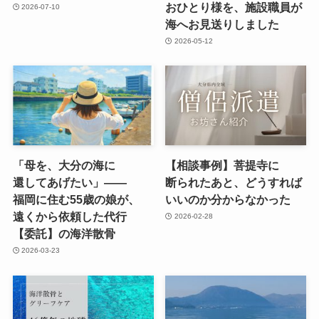
おひとり様を、​施設職員が​
2026-07-10
海へお見送りしました
2026-05-12
「母を、​大分の​海に​
【相談事例】菩提寺に​
還してあげたい」​——
断られた​あと、​どう​すれば​
福岡に​住む55歳の​娘が、​
いいのか分からなかった
遠くから​依頼した​代行
2026-02-28
【委託】の​海洋散骨
2026-03-23