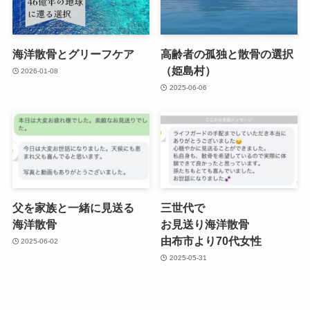
海洋散骨と​グリーフケア
高齢者の​孤独と​散骨の​選択​
（姫島村）
2026-01-08
2025-06-06
父を​家族と​一緒に​見送る​
三世代で​
海洋散骨
お見送り海洋散骨
由布市より​70​代女性
2025-06-02
2025-05-31