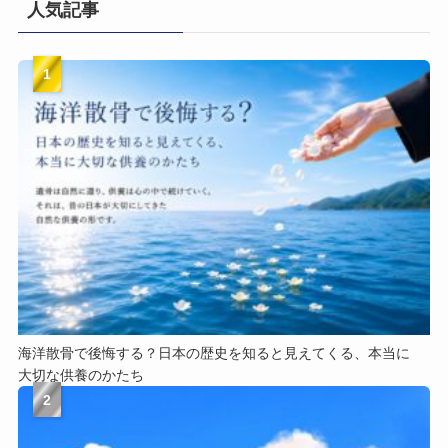
人気記事
1
海洋散骨で​後悔する？​日本の​歴史を​知ると​見えてくる、​本当に​
大切な​供養のかたち
2