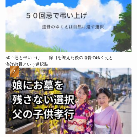
50回忌と​弔い​上げ——節目を​迎えた​後の​遺骨の​ゆく​えと​
海洋散骨と​いう​選択肢
3