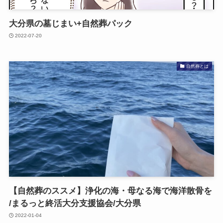
大分県の​墓じまい​+自然葬パック
2022-07-20
自然葬とは
【自然葬の​ススメ】浄化の​海・母なる​海で​海洋散骨を​
/まるっと​終活大分支援協会/大分県
2022-01-04