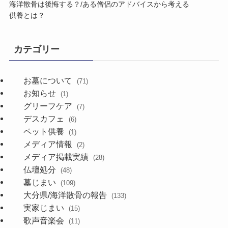
海洋散骨は​後悔する？​/ある​僧侶の​アドバイスから​考える​
供養とは？
カテゴリー
お墓について
(71)
お知らせ
(1)
グリーフケア
(7)
デスカフェ
(6)
ペット供養
(1)
メディア情報
(2)
メディア掲載実績
(28)
仏壇処分
(48)
墓じまい
(109)
大分県/海洋散骨の報告
(133)
実家じまい
(15)
歌声音楽会
(11)