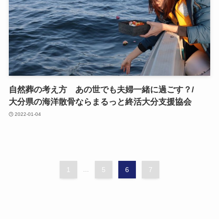
自然葬の​考え方​ あの​世でも​夫婦一緒に​過ごす？​/
大分県の​海洋散骨ならまるっと​終活大分支援協会
2022-01-04
1
...
5
6
7