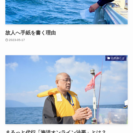
故人へ​手紙を​書く​理由
2023-05-17
自然葬とは
まるっと​代行​「海洋オンライン法要」とは？