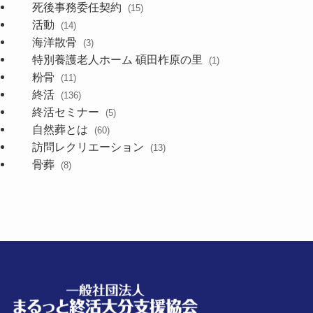
死後事務委任契約
(15)
活動
(14)
海洋散骨
(3)
特別養護老人ホーム 碩田柞原の里
(1)
粉骨
(11)
終活
(136)
終活セミナー
(5)
自然葬とは
(60)
訪問レクリエーション
(13)
骨葬
(8)