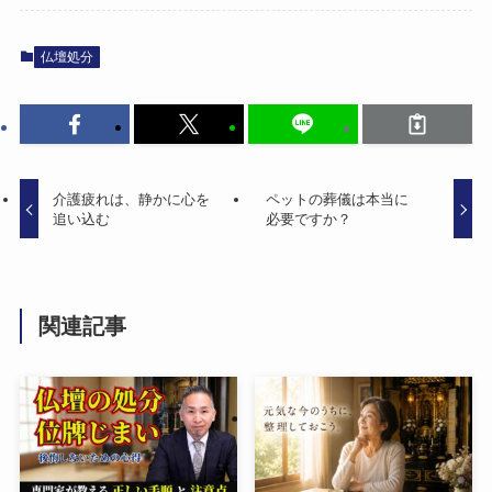
仏壇処分
介護疲れは、​静かに​心を​
ペットの​葬儀は​本当に​
追い​込む
必要ですか？
関連記事