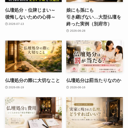
仏壇処分・位牌じまい​～
娘にも​孫にも​
後悔しないための​心得～
引き継げない…​大型仏壇を​
終った​実例​（別府市）
2026-07-13
2026-06-28
仏壇処分の​際に​大切な​こと
仏壇処分は​罰当たりなのか
2026-06-19
2026-06-16