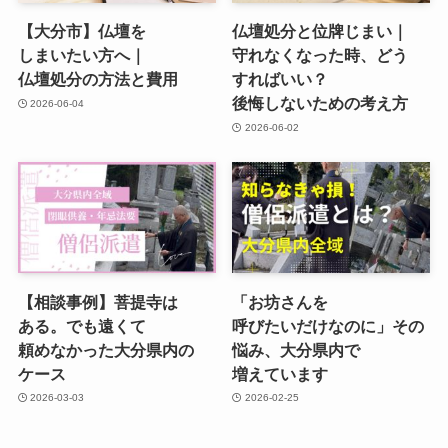
【大分市】仏壇を​
仏壇処分と​位牌じまい​｜
しまいたい方​へ​｜
守れなくなった​時、​どう​
仏壇処分の​方​法と​費用
すれば​いい？​
後悔しないための​考え方
2026-06-04
2026-06-02
【相談事例】菩提寺は​
「お坊さんを​
ある。​でも​遠くて​
呼びたいだけなのに」​その​
頼めなかった​大分県内の​
悩み、​大分​県内で​
ケース
増えています
2026-03-03
2026-02-25