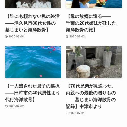
【誰にも​頼れない​私の​終活
【母の​故郷に​還る​——
——津久見市80​代女性の​
千葉の​20代姉妹が​託した​
墓じまいと​海洋散骨】
海洋散骨の​旅】
2025-07-04
2025-07-03
【一人残された​息子の​選択
【70代兄弟が​見送った、​
——臼杵市の​40​代男性より​
両親への​最後の​贈りもの​
代行海洋散骨】
——墓じまい​海洋散骨の​
記録】中津市より
2025-07-02
2025-07-01