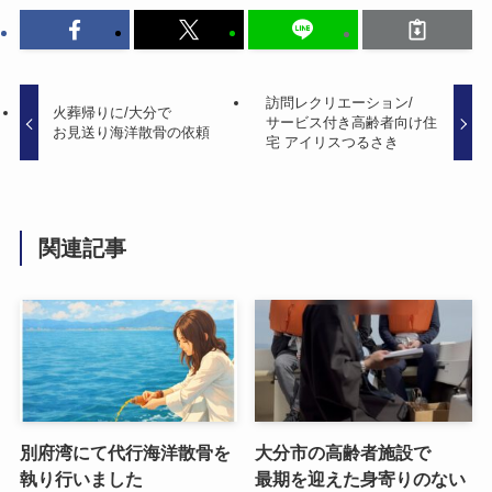
訪問レクリエーション/
火葬帰りに​/大分で​
サービス付き高齢者向け住
お見送り海洋散骨の​依頼
宅 アイリスつる​さき
関連記事
別府湾にて代行海洋散骨を​
大分市の​高齢者施設で​
執り​行いました
最期を​迎えた​身寄りの​ない​