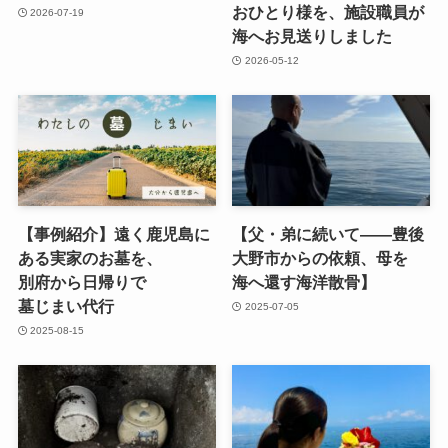
おひとり様を、​施設職員が​
2026-07-19
海へお見送りしました
2026-05-12
【事例紹介】遠く​鹿児島に​
【父・弟に​続いて​——豊後​
ある​実家の​お墓を、​
大野市からの​依頼、​母を​
別府から​日帰りで​
海へ還す海洋散骨】
墓じまい代行
2025-07-05
2025-08-15