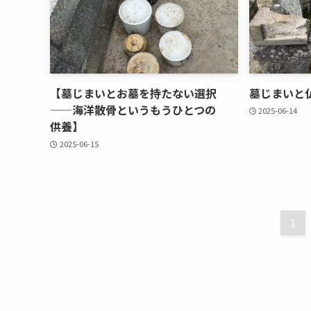
【墓じまいとお墓を​持たない​選択
墓じまいと​
——海洋散骨と​いう​もう​ひとつの​
2025-06-14
供養】
2025-06-15
1