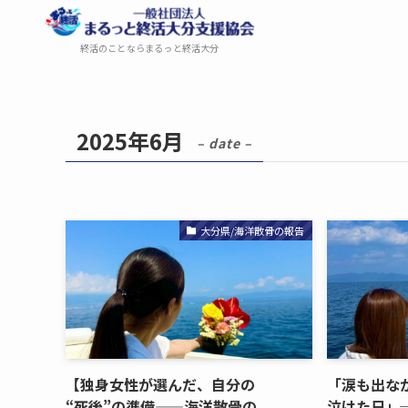
終活のことならまるっと終活大分
2025年6月
– date –
大分県/海洋散骨の報告
【独​身女性が​選んだ、​自分の​
「涙も​出なか
“死後”の​準備——海洋散骨の​
泣けた​日」​