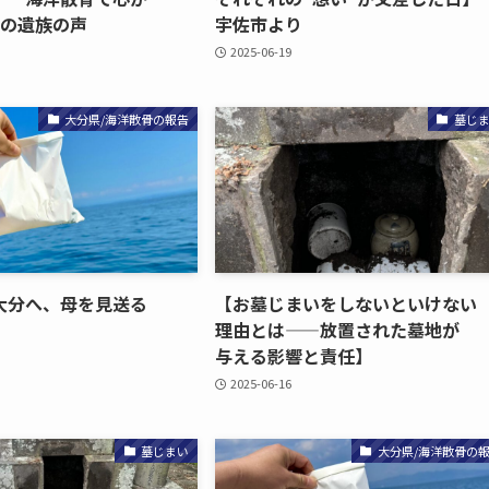
の​遺族の​声
宇佐市より
2025-06-19
大分県/海洋散骨の報告
墓じ
分へ、​母を​見送る​
【お墓じまいを​しないと​いけない​
理由とは​——放置された​墓地が​
与える​影響と​責任】
2025-06-16
墓じまい
大分県/海洋散骨の