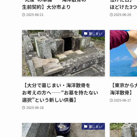
生前契約】大分市より
ほどけた​3つ
2025-06-21
2025-06-20
墓じまい
【大分で​墓じまい・海洋散骨を​
【東京から​大
お考えの​方​へ​——“お墓を​持たない​
海洋散骨】
選択”と​いう​新しい​供養】
2025-06-17
2025-06-18
墓じまい