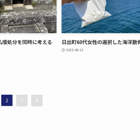
仏壇処分を​同時に​考える
日出町60​代女性の​選択した​海洋散
2025-06-13
2
3
4