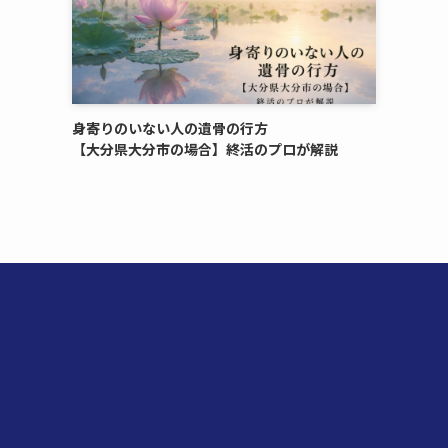
身寄りのいない​人の​遺骨の​行方​
【大分県大分市の​場合】終活の​プロが​解説