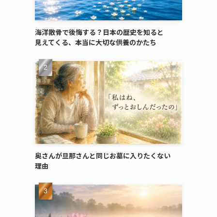
海洋散骨で​後悔する？​日本の​歴史を​知ると​
見えてくる、​本当に​大切な​供養のかたち
奥さんが​旦那さんと​同じ​お墓に​入りたくない​
理由