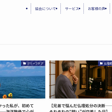
協会について
サービス
お客様の声
グリーフケア
仏壇
った​私が、​初めて​
【兄弟で​悩んだ​仏壇処分の​決断—
──海洋散骨で​心が​
それぞれの​“想い”が​交差した​日】